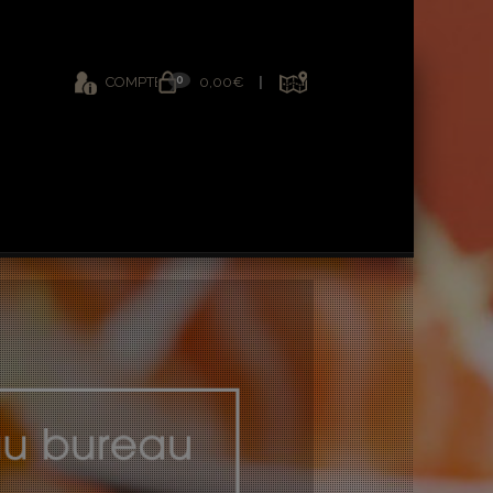
0
COMPTE
0,00€