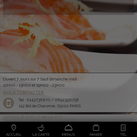
Ouvert 7 Jours sur 7 Sauf dimanche midi
12H00 - 15H00 et 19H00 - 23H00
NOUS CONTACTER
Tel : 0143738870 / 0652398758
152 Bd de Charonne, 75020 PARIS
SAPORO © 2026 - Créé par ADV
ACCUEIL
LA CARTE
MENUS
PANIER
TEL