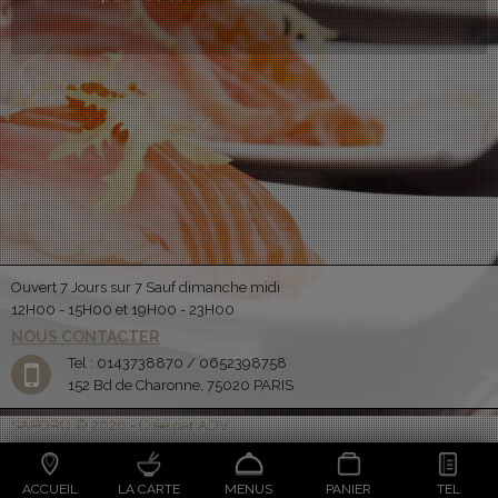
Ouvert 7 Jours sur 7 Sauf dimanche midi
12H00 - 15H00 et 19H00 - 23H00
NOUS CONTACTER
Tel : 0143738870 / 0652398758
152 Bd de Charonne, 75020 PARIS
SAPORO © 2026 - Créé par ADV
ACCUEIL
LA CARTE
MENUS
PANIER
TEL