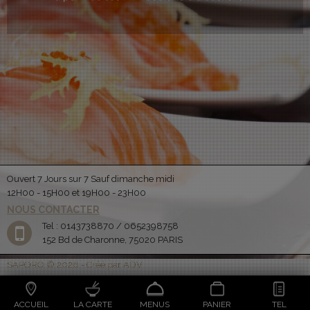
Ouvert 7 Jours sur 7 Sauf dimanche midi
12H00 - 15H00 et 19H00 - 23H00
NOUS CONTACTER
Tel : 0143738870 / 0652398758
152 Bd de Charonne, 75020 PARIS
SAPORO © 2026 - Créé par ADV
ACCUEIL
LA CARTE
MENUS
PANIER
TEL